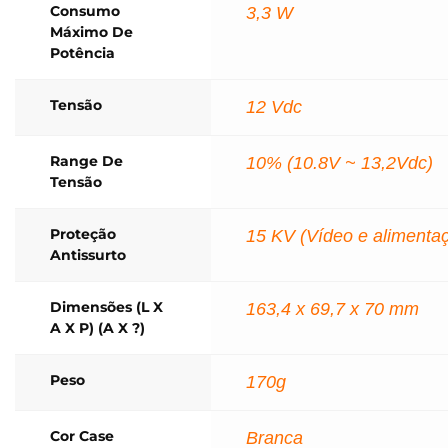
Consumo
3,3 W
Máximo De
Potência
Tensão
12 Vdc
Range De
10% (10.8V ~ 13,2Vdc)
Tensão
Proteção
15 KV (Vídeo e alimenta
Antissurto
Dimensões (L X
163,4 x 69,7 x 70 mm
A X P) (A X ?)
Peso
170g
Cor Case
Branca