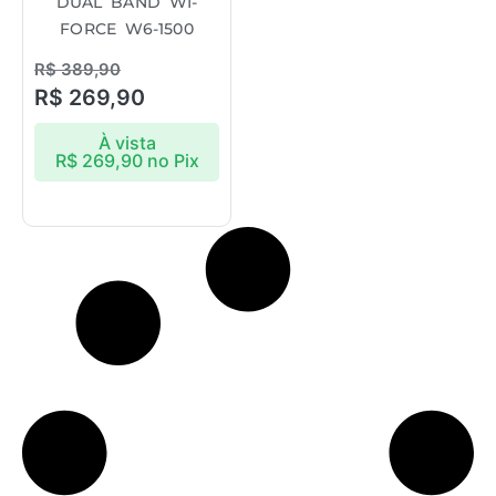
DUAL BAND WI-
FORCE W6-1500
R$
389,90
R$
269,90
À vista
R$
269,90
no Pix